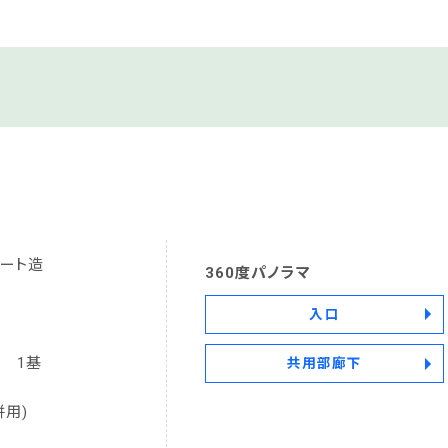
ート造
360度パノラマ
入口
g 1基
共用部廊下
併用)